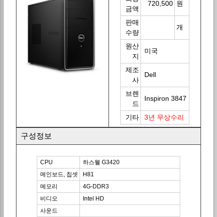
720,500
원
금액
판매
개
수량
원산
미국
지
제조
Dell
사
브렌
Inspiron 3847
드
기타
3년 무상수리
구성정보
CPU
하스웰 G3420
메인보드, 칩셋
H81
메모리
4G-DDR3
비디오
Intel HD
사운드