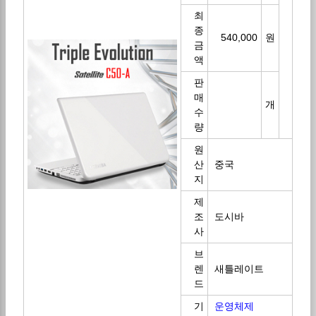
최
종
540,000
원
금
액
판
매
개
수
량
원
산
중국
지
제
조
도시바
사
브
렌
새틀레이트
드
기
운영체제