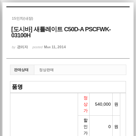
Sketchbook5, 스케치북5
15인치(내장)
[도시바] 새틀레이트 C50D-A PSCFWK-
03100H
관리자
Mar 11, 2014
by
posted
Sketchbook5, 스케치북5
판매상태
정상판매
품명
정
상
540,00 0
원
가
할
인
0
원
가