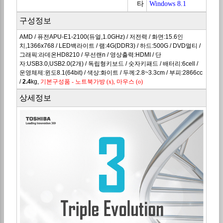
타
Windows 8.1
구성정보
AMD / 퓨전APU-E1-2100
(듀얼,
1.0GHz) /
저전력
/
화면:
15.6인
치,
1366x768
/
LED백라이트
/ 램:4G(
DDR3
) /
하드
:500G /
DVD멀티
/
그래픽
:
라데온
HD8210 /
무선랜n
/ 영상출력:
HDMI
/ 단
자:
USB3.0
,
USB2.0
(2개) /
독립형키보드
/
숫자키패드
/ 배터리:6
cell
/
운영체제
:
윈도8.1
(
64bit
) /
색상
:화이트 /
두께
:2.8~3.3cm /
부피
:2866cc
/
2.4
kg,
기본구성품 - 노트북가방 (x), 마우스 (o)
상세정보