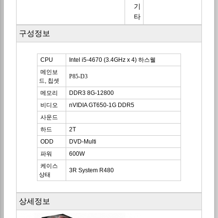
기
타
구성정보
CPU
Intel i5-4670 (3.4GHz x 4)
하스웰
메인보
P85-D3
드, 칩셋
메모리
DDR3 8G-12800
비디오
nVIDIA GT650-1G DDR5
사운드
하드
2T
ODD
DVD-Multi
파워
600W
케이스
3R System R480
상태
상세정보