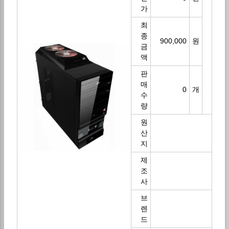
가
최
종
900,000
원
금
액
판
매
0
개
수
량
원
산
지
제
조
사
브
렌
드